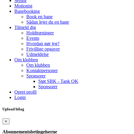
Senior
Motionist
Banebooking
Book en bane
Sådan lejer du en bane
Tilmeld dig
Holdtræninger
Events
Hvordan gør jeg?
Frivillige opgaver
Udmeldelse
Om klubben
Om klubben
Kontaktpersoner
Sponsorer
Støt SBK - Tank OK
Sponsorer
Opret profil
Login
Upload bilag
×
Abonnementsbetingelserne