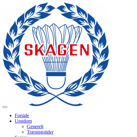
Forside
Ungdom
Generelt
Træningstider