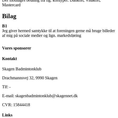
Der modtages betaling fra flg. korttyper: Dankort, Visakort,
Mastercard
Bilag
B1
Jeg giver hermed samtykke til at foreningen gerne må bruge billeder
af mig på sociale medier og lign. markedsføring
Vores sponsorer
Kontakt
Skagen Badmintonklub
Drachmannsvej 32, 9990 Skagen
Tlf: -
E-mail: skagenbadmintonklub@skagennet.dk
CVR: 15844418
Links