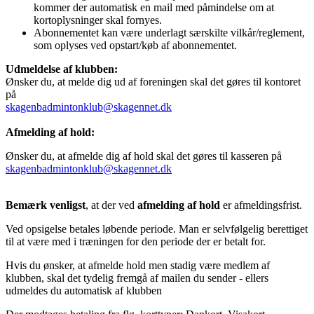
kommer der automatisk en mail med påmindelse om at
kortoplysninger skal fornyes.
Abonnementet kan være underlagt særskilte vilkår/reglement,
som oplyses ved opstart/køb af abonnementet.
Udmeldelse af klubben:
Ønsker du, at melde dig ud af foreningen skal det gøres til kontoret
på
skagenbadmintonklub@skagennet.dk
Afmelding af hold:
Ønsker du, at afmelde dig af hold skal det gøres til kasseren på
skagenbadmintonklub@skagennet.dk
Bemærk venligst
, at der ved
afmelding af hold
er afmeldingsfrist.
Ved opsigelse betales løbende periode. Man er selvfølgelig berettiget
til at være med i træningen for den periode der er betalt for.
Hvis du ønsker, at afmelde hold men stadig være medlem af
klubben, skal det tydelig fremgå af mailen du sender - ellers
udmeldes du automatisk af klubben