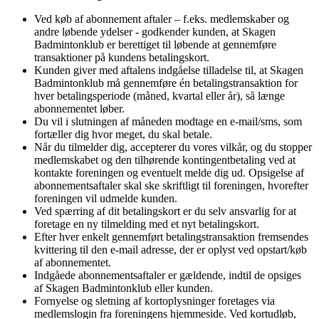
Ved køb af abonnement aftaler – f.eks. medlemskaber og
andre løbende ydelser - godkender kunden, at Skagen
Badmintonklub er berettiget til løbende at gennemføre
transaktioner på kundens betalingskort.
Kunden giver med aftalens indgåelse tilladelse til, at Skagen
Badmintonklub må gennemføre én betalingstransaktion for
hver betalingsperiode (måned, kvartal eller år), så længe
abonnementet løber.
Du vil i slutningen af måneden modtage en e-mail/sms, som
fortæller dig hvor meget, du skal betale.
Når du tilmelder dig, accepterer du vores vilkår, og du stopper
medlemskabet og den tilhørende kontingentbetaling ved at
kontakte foreningen og eventuelt melde dig ud. Opsigelse af
abonnementsaftaler skal ske skriftligt til foreningen, hvorefter
foreningen vil udmelde kunden.
Ved spærring af dit betalingskort er du selv ansvarlig for at
foretage en ny tilmelding med et nyt betalingskort.
Efter hver enkelt gennemført betalingstransaktion fremsendes
kvittering til den e-mail adresse, der er oplyst ved opstart/køb
af abonnementet.
Indgåede abonnementsaftaler er gældende, indtil de opsiges
af Skagen Badmintonklub eller kunden.
Fornyelse og sletning af kortoplysninger foretages via
medlemslogin fra foreningens hjemmeside. Ved kortudløb,